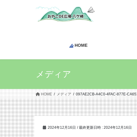
コ
ナ
ン
ビ
テ
ゲ
ン
ー
ツ
シ
へ
ョ
HOME
ス
ン
キ
に
ッ
移
プ
動
メディア
HOME
メディア
097AE2CB-A4C0-4FAC-877E-CA65
2024年12月16日
/ 最終更新日時 :
2024年12月16日