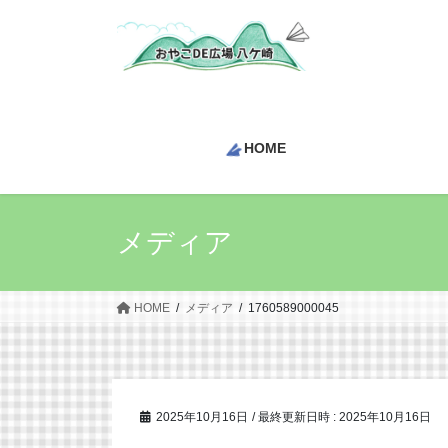
コ
ナ
ン
ビ
テ
ゲ
ン
ー
ツ
シ
へ
ョ
HOME
ス
ン
キ
に
ッ
移
プ
動
メディア
HOME
メディア
1760589000045
2025年10月16日
/ 最終更新日時 :
2025年10月16日