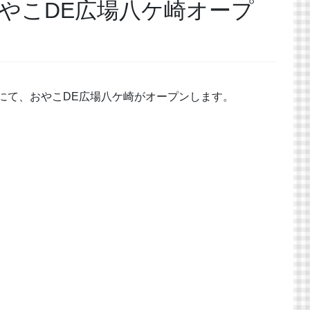
金)おやこDE広場八ケ崎オープ
にて、おやこDE広場八ケ崎がオープンします。