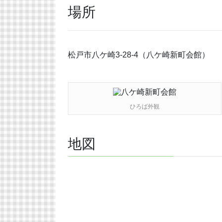
場所
松戸市八ケ崎3-28-4（八ケ崎新町会館）
ひろば外観
地図