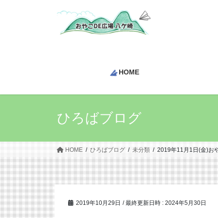
コ
ナ
ン
ビ
テ
ゲ
ン
ー
ツ
シ
へ
ョ
HOME
ス
ン
キ
に
ッ
移
プ
動
ひろばブログ
HOME
ひろばブログ
未分類
2019年11月1日(金
2019年10月29日
/ 最終更新日時 :
2024年5月30日