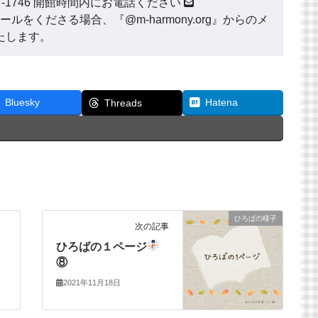
177-1746 開館時間内にお電話ください
ールをくださる場合、『@m-harmony.org』からのメ
たします。
Bluesky
Hatena
Threads
ひろばの様子
次の記事
ひろばの１ページ
⑧
2021年11月18日