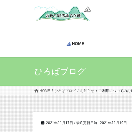
コ
ナ
ン
ビ
テ
ゲ
ン
ー
ツ
シ
へ
ョ
HOME
ス
ン
キ
に
ッ
移
プ
動
ひろばブログ
HOME
ひろばブログ
お知らせ
ご利用についてのお
2021年11月17日
/ 最終更新日時 :
2021年11月19日