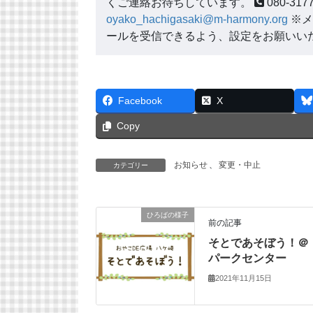
くご連絡お待ちしています。
080-3
oyako_hachigasaki@m-harmony.org
※メ
ールを受信できるよう、設定をお願いい
Facebook
X
Copy
お知らせ
、
変更・中止
カテゴリー
ひろばの様子
前の記事
そとであそぼう！＠
パークセンター
2021年11月15日