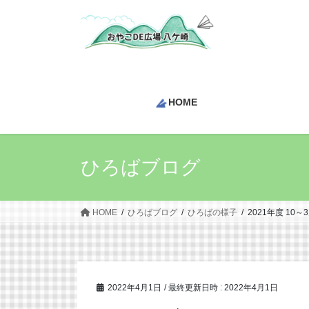
コ
ナ
ン
ビ
テ
ゲ
ン
ー
ツ
シ
へ
ョ
HOME
ス
ン
キ
に
ッ
移
プ
動
ひろばブログ
HOME
ひろばブログ
ひろばの様子
2021年度 10～
2022年4月1日
/ 最終更新日時 :
2022年4月1日