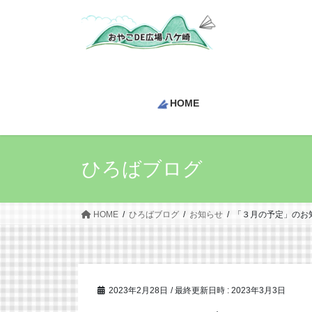
コ
ナ
ン
ビ
テ
ゲ
ン
ー
ツ
シ
へ
ョ
HOME
ス
ン
キ
に
ッ
移
プ
動
ひろばブログ
HOME
ひろばブログ
お知らせ
「３月の予定」のお
2023年2月28日
/ 最終更新日時 :
2023年3月3日