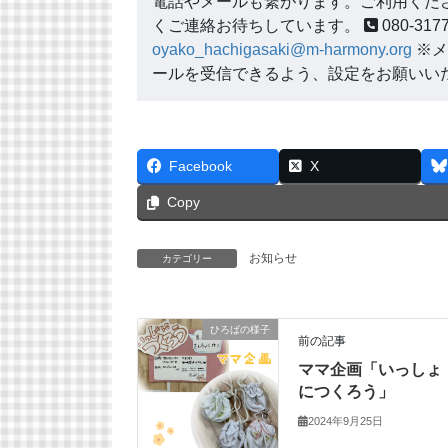
電話やメールも繋がります。ご利用くださ
くご連絡お待ちしています。
080-3
oyako_hachigasaki@m-harmony.org
※メ
ールを受信できるよう、設定をお願いい
Facebook
X
Copy
お知らせ
カテゴリー
ひろばの様子
前の記事
ママ企画「いっしょ
につくろう」
2024年9月25日