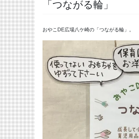
「つながる輪」
おやこDE広場八ケ崎の「つながる輪」。