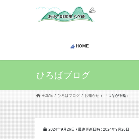
コ
ナ
ン
ビ
テ
ゲ
ン
ー
ツ
シ
へ
ョ
HOME
ス
ン
キ
に
ッ
移
プ
動
ひろばブログ
HOME
ひろばブログ
お知らせ
「つながる輪」
2024年9月26日
/ 最終更新日時 :
2024年9月26日