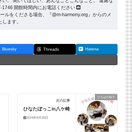
い。 聞いてほしい、あんなことこんなこと。 遠慮な
177-1746 開館時間内にお電話ください
ールをくださる場合、『@m-harmony.org』からのメ
たします。
Bluesky
Hatena
Threads
ひろばの様子
次の記事
ひなたぼっこin八ケ崎
2024年9月29日