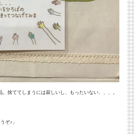
品。捨ててしまうには寂しいし、もったいない、、、。
。
うぞ♪」