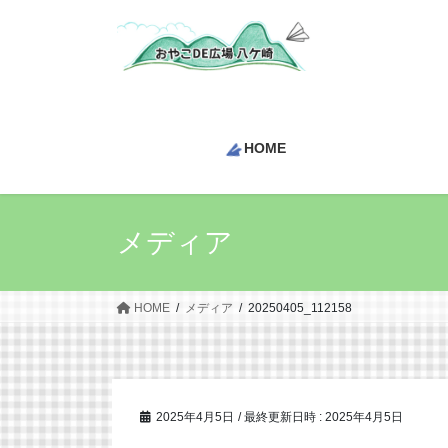
コ
ナ
ン
ビ
テ
ゲ
ン
ー
ツ
シ
へ
ョ
HOME
ス
ン
キ
に
ッ
移
プ
動
メディア
HOME
メディア
20250405_112158
2025年4月5日
/ 最終更新日時 :
2025年4月5日