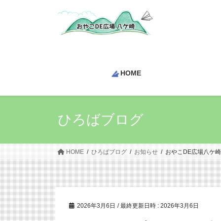
コ
ナ
ン
ビ
テ
ゲ
ン
ー
ツ
シ
へ
ョ
HOME
ス
ン
キ
に
ッ
移
プ
動
ひろばブログ
HOME
ひろばブログ
お知らせ
おやこDE広場八ケ
2026年3月6日
/ 最終更新日時 :
2026年3月6日