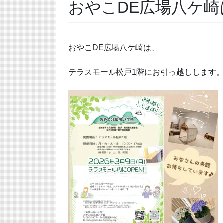
おやこDE広場八ケ
おやこDE広場八ケ崎は、
テラスモール松戸1階にお引っ越しします