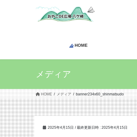
コ
ナ
ン
ビ
テ
ゲ
ン
ー
ツ
シ
へ
ョ
HOME
ス
ン
キ
に
ッ
移
プ
動
メディア
HOME
メディア
banner234x60_shinmatsudo
2025年4月15日
/ 最終更新日時 :
2025年4月15日