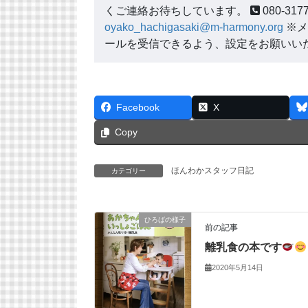
くご連絡お待ちしています。
080-3
oyako_hachigasaki@m-harmony.org
※メ
ールを受信できるよう、設定をお願いい
Facebook
X
Copy
ほんわかスタッフ日記
カテゴリー
ひろばの様子
前の記事
離乳食の本です
2020年5月14日