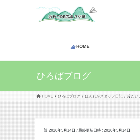
コ
ナ
ン
ビ
テ
ゲ
ン
ー
ツ
シ
へ
ョ
HOME
ス
ン
キ
に
ッ
移
プ
動
ひろばブログ
HOME
ひろばブログ
ほんわかスタッフ日記
冷たいデ
2020年5月14日
/ 最終更新日時 :
2020年5月14日