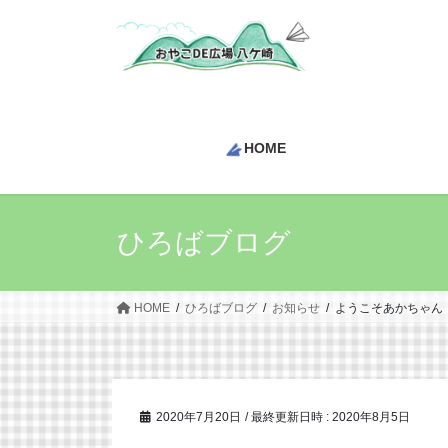
コ
ナ
ン
ビ
テ
ゲ
ン
ー
ツ
シ
へ
ョ
HOME
ス
ン
キ
に
ッ
移
プ
動
ひろばブログ
HOME
ひろばブログ
お知らせ
ようこそあかちゃん
2020年7月20日
/ 最終更新日時 :
2020年8月5日