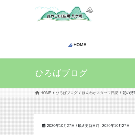
コ
ナ
ン
ビ
テ
ゲ
ン
ー
ツ
シ
へ
ョ
HOME
ス
ン
キ
に
ッ
移
プ
動
ひろばブログ
HOME
ひろばブログ
ほんわかスタッフ日記
朝の見
2020年10月27日
/ 最終更新日時 :
2020年10月27日