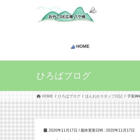
コ
ナ
ン
ビ
テ
ゲ
ン
ー
ツ
シ
へ
ョ
HOME
ス
ン
キ
に
ッ
移
プ
動
ひろばブログ
HOME
ひろばブログ
ほんわかスタッフ日記
子安神
2020年11月17日
/ 最終更新日時 :
2020年11月17日