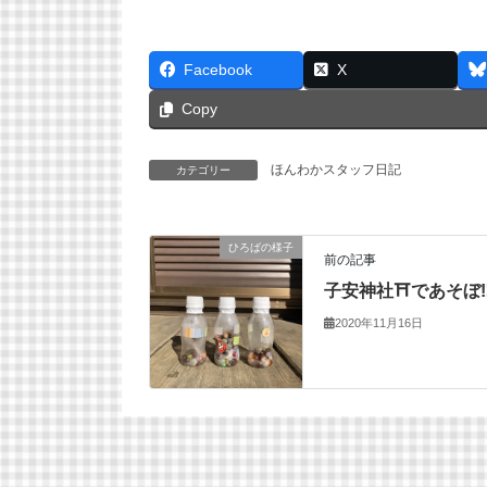
Facebook
X
Copy
ほんわかスタッフ日記
カテゴリー
ひろばの様子
前の記事
子安神社⛩であそぼ‼
2020年11月16日