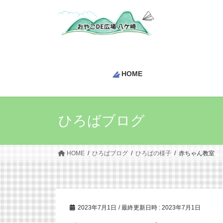
コ
ナ
ン
ビ
テ
ゲ
ン
ー
ツ
シ
へ
ョ
HOME
ス
ン
キ
に
ッ
移
プ
動
ひろばブログ
HOME
ひろばブログ
ひろばの様子
赤ちゃん教室
2023年7月1日
/ 最終更新日時 :
2023年7月1日